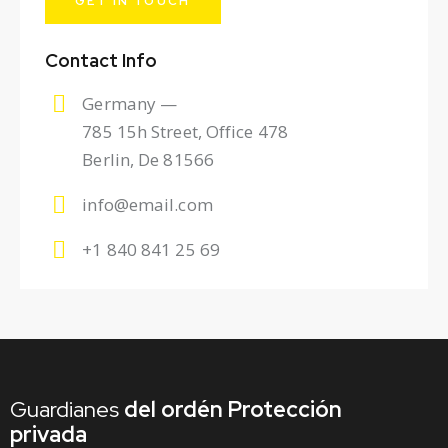
Contact Info
Germany —
785 15h Street, Office 478
Berlin, De 81566
info@email.com
+1 840 841 25 69
Guardianes
del ordén
Protección
privada