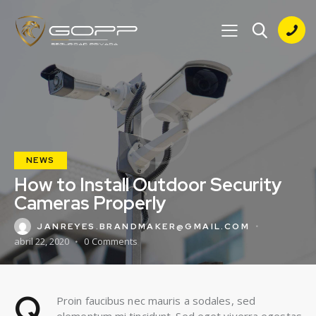
NEWS
How to Install Outdoor Security
Cameras Properly
JANREYES.BRANDMAKER@GMAIL.COM
abril 22, 2020
0
Comments
Q
Proin faucibus nec mauris a sodales, sed